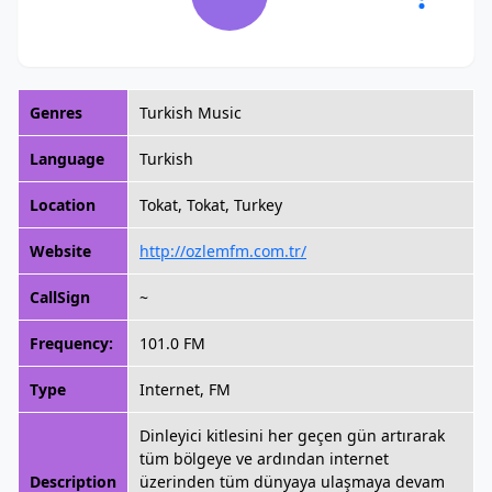
Genres
Turkish Music
Language
Turkish
Location
Tokat, Tokat, Turkey
Website
http://ozlemfm.com.tr/
CallSign
~
Frequency:
101.0 FM
Type
Internet, FM
Dinleyici kitlesini her geçen gün artırarak
tüm bölgeye ve ardından internet
Description
üzerinden tüm dünyaya ulaşmaya devam