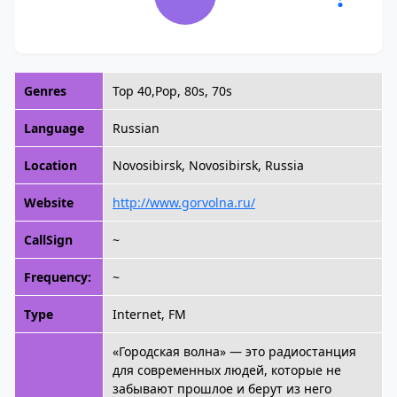
Genres
Top 40,Pop, 80s, 70s
Language
Russian
Location
Novosibirsk, Novosibirsk, Russia
Website
http://www.gorvolna.ru/
CallSign
~
Frequency:
~
Type
Internet, FM
«Городская волна» — это радиостанция
для современных людей, которые не
забывают прошлое и берут из него