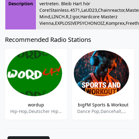
Description
vertreten. Bleib Hart hör
Core!Stainless.4571,LaUD23,Chainreactor,Maste
Mind,LINCH.R,I:gor,Hardcore Masterz
Vienna,EXPLOSIVEPSYCHONOIZ,Komprex,Freeth
Recommended Radio Stations
wordup
bigFM Sports & Workout
Hip-Hop,Deutscher Hip-Hop,Reggae,Dancehall
Dance Pop,Dancehall,Urban,Workout,