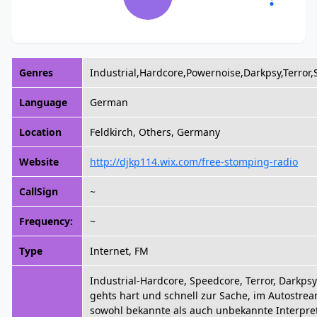
Genres
Industrial,Hardcore,Powernoise,Darkpsy,Terror
Language
German
Location
Feldkirch, Others, Germany
Website
http://djkp114.wix.com/free-stomping-radio
CallSign
~
Frequency:
~
Type
Internet, FM
Industrial-Hardcore, Speedcore, Terror, Darkps
gehts hart und schnell zur Sache, im Autostre
sowohl bekannte als auch unbekannte Interpre