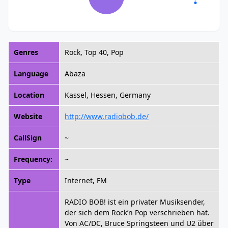
Genres
Rock, Top 40, Pop
Language
Abaza
Location
Kassel, Hessen, Germany
Website
http://www.radiobob.de/
CallSign
~
Frequency:
~
Type
Internet, FM
RADIO BOB! ist ein privater Musiksender,
der sich dem Rock’n Pop verschrieben hat.
Von AC/DC, Bruce Springsteen und U2 über