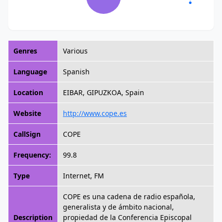
Genres
Various
Language
Spanish
Location
EIBAR, GIPUZKOA, Spain
Website
http://www.cope.es
CallSign
COPE
Frequency:
99.8
Type
Internet, FM
COPE es una cadena de radio española,
generalista y de ámbito nacional,
Description
propiedad de la Conferencia Episcopal