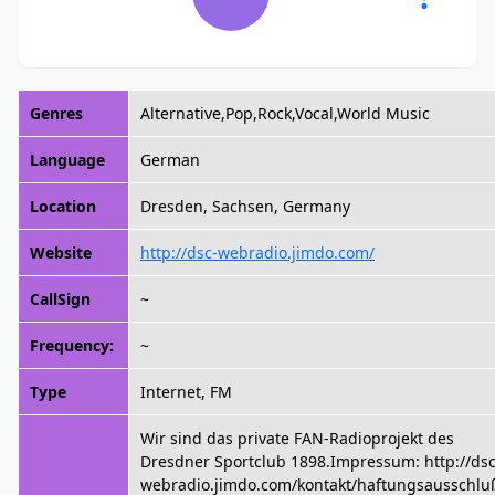
Genres
Alternative,Pop,Rock,Vocal,World Music
Language
German
Location
Dresden, Sachsen, Germany
Website
http://dsc-webradio.jimdo.com/
CallSign
~
Frequency:
~
Type
Internet, FM
Wir sind das private FAN-Radioprojekt des
Dresdner Sportclub 1898.Impressum: http://dsc
webradio.jimdo.com/kontakt/haftungsausschlu