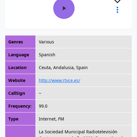
Genres
Various
Language
Spanish
Location
Ceuta, Andalusia, Spain
Website
http://www.rtvce.es/
CallSign
~
Frequency:
99.0
Type
Internet, FM
La Sociedad Municipal Radiotelevisión