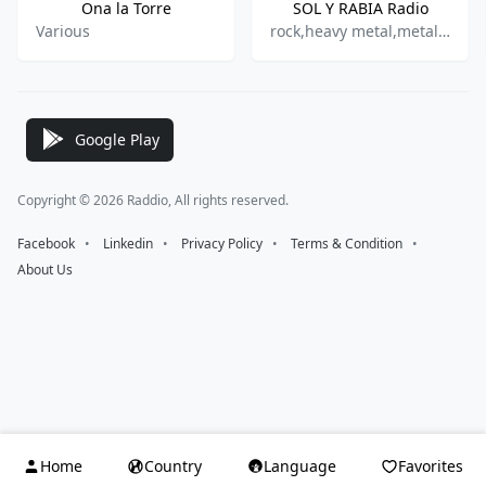
Ona la Torre
SOL Y RABIA Radio
Various
rock,heavy metal,metal,punk,ska
Google Play
Copyright © 2026 Raddio, All rights reserved.
Facebook
⠀•⠀
Linkedin
⠀•⠀
Privacy Policy
⠀•⠀
Terms & Condition
⠀•⠀
About Us
Home
Country
Language
Favorites