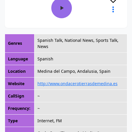
Spanish Talk, National News, Sports Talk,
Genres
News
Language
Spanish
Location
Medina del Campo, Andalusia, Spain
Website
http://www.ondacerotierrasdemedina.es
CallSign
~
Frequency:
~
Type
Internet, FM