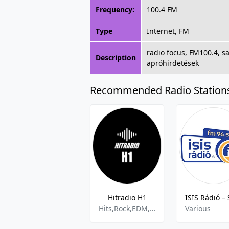
Frequency:
100.4 FM
Type
Internet, FM
radio focus, FM100.4, sa
Description
apróhirdetések
Recommended Radio Station
Hitradio H1
Hits,Rock,EDM,DnB
Various