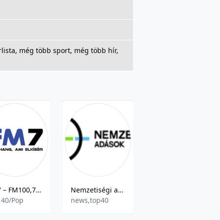
rlista, még több sport, még több hír,
FM7 – FM100,7 – Eger
Nemzetiségi adások
Laza Radio Live
 40/Pop
news,top40
Various