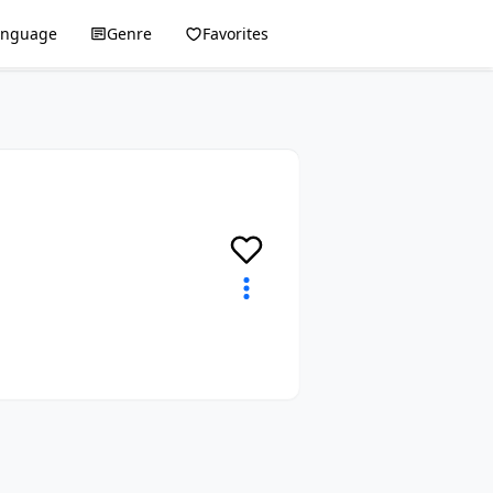
anguage
Genre
Favorites