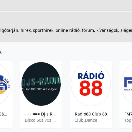
lgótarján, hírek, sporthírek, online rádió, fórum, kívánságok, sláge
s
ISIS Rádió – Sárvár- 96.5 FM
- - - === Dj-s Radio === - - -
Radio88 Club 88
Disco,60s 70s 80s 90s y mas,
Club,Dance
Top