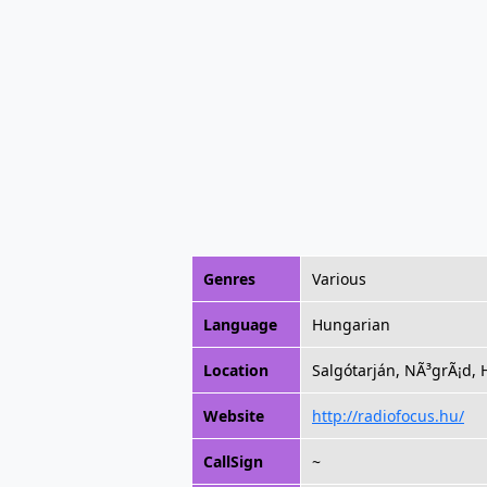
Genres
Various
Language
Hungarian
Location
Salgótarján, NÃ³grÃ¡d,
Website
http://radiofocus.hu/
CallSign
~