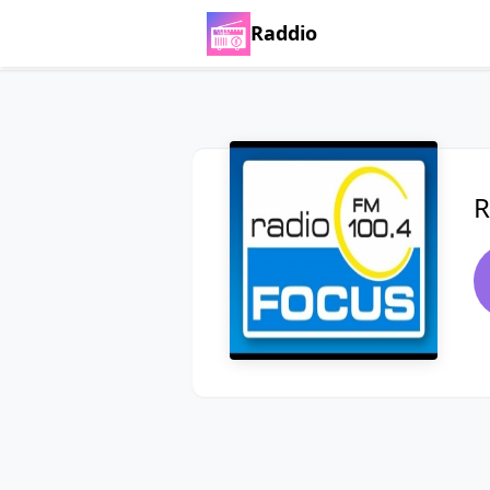
Raddio
R