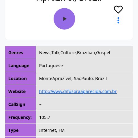
Genres
News,Talk,Culture,Brazilian,Gospel
Language
Portuguese
Location
MonteAprazivel, SaoPaulo, Brazil
Website
http://www.difusoraaparecida.com.br
CallSign
~
Frequency:
105.7
Type
Internet, FM