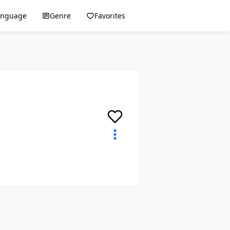
anguage
Genre
Favorites