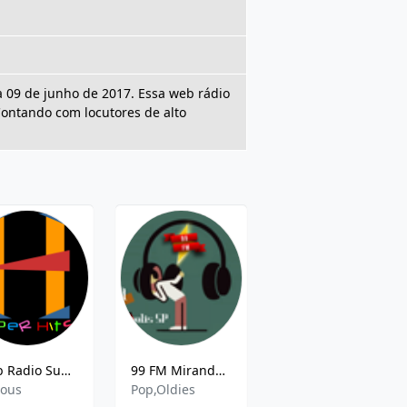
 09 de junho de 2017. Essa web rádio
ontando com locutores de alto
Web Radio Super Hits
99 FM Mirandópolis
Radio Resistência - 93.7 FM
ious
Pop,Oldies
Variety