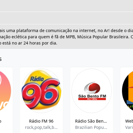
s uma plataforma de comunicação na internet, no Ar! desde o dia
ção eclética para quem é fã de MPB, Música Popular Brasileira. C
o está no ar 24 horas por dia.
s
o
Rádio FM 96
Rádio São Bento FM
rock,pop,talk,brazilian,adult contemporary,hits
Brazilian Popular, Brazilian Talk, Local Music
Var