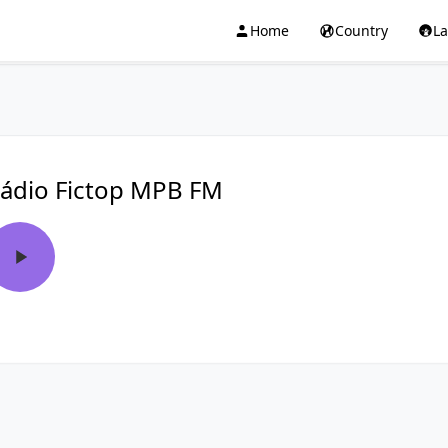
Home
Country
L
ádio Fictop MPB FM