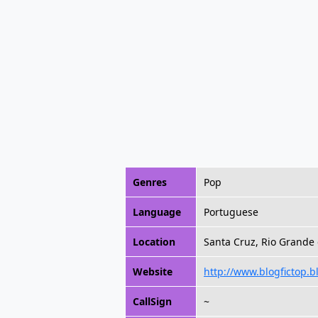
Genres
Pop
Language
Portuguese
Location
Santa Cruz, Rio Grande 
Website
http://www.blogfictop.b
CallSign
~