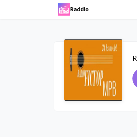
Raddio
R