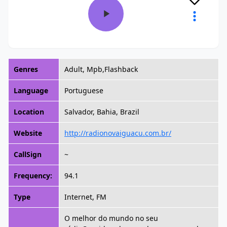
Genres
Adult, Mpb,Flashback
Language
Portuguese
Location
Salvador, Bahia, Brazil
Website
http://radionovaiguacu.com.br/
CallSign
~
Frequency:
94.1
Type
Internet, FM
O melhor do mundo no seu