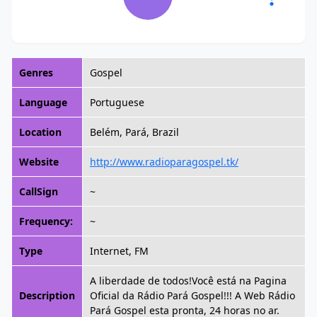
Genres
Gospel
Language
Portuguese
Location
Belém, Pará, Brazil
Website
http://www.radioparagospel.tk/
CallSign
~
Frequency:
~
Type
Internet, FM
A liberdade de todos!Você está na Pagina
Description
Oficial da Rádio Pará Gospel!!! A Web Rádio
Pará Gospel esta pronta, 24 horas no ar.