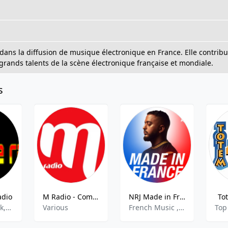
 dans la diffusion de musique électronique en France. Elle contribu
grands talents de la scène électronique française et mondiale.
s
adio
M Radio - Comptines
NRJ Made in France
To
blues,talk,folk,oldies
Various
French Music ,French Pop,
Top