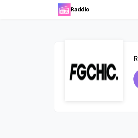
Raddio
R