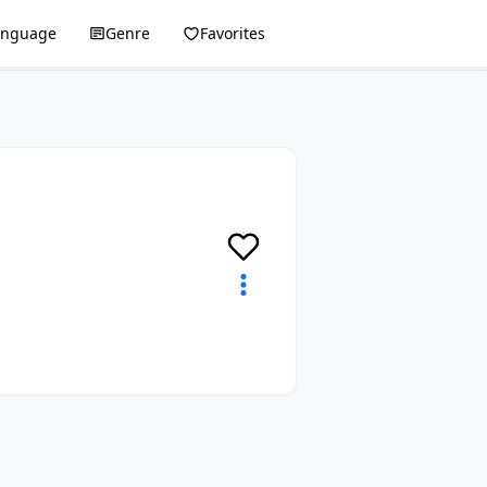
anguage
Genre
Favorites