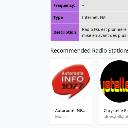
Frequency:
~
Type
Internet, FM
Radio FG, est pionnière
Description
mise en avant des plus 
Recommended Radio Station
Autoroute INFO Nord 107.7 FM
Chrystelle R
Music