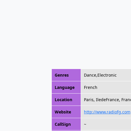
Genres
Dance,Electronic
Language
French
Location
Paris, IledeFrance, Fran
Website
http://www.radiofg.com
CallSign
~