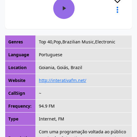
Genres
Top 40,Pop,Brazilian Music,Electronic
Language
Portuguese
Location
Goiania, Goiás, Brazil
Website
http://interativafm.net/
CallSign
~
Frequency:
94.9 FM
Type
Internet, FM
Com uma programação voltada ao público