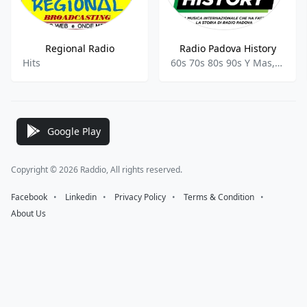
Regional Radio
Radio Padova History
Hits
60s 70s 80s 90s Y Mas,80s 90s Hits,100%music,
Google Play
Copyright © 2026 Raddio, All rights reserved.
Facebook
⠀•⠀
Linkedin
⠀•⠀
Privacy Policy
⠀•⠀
Terms & Condition
⠀•⠀
About Us