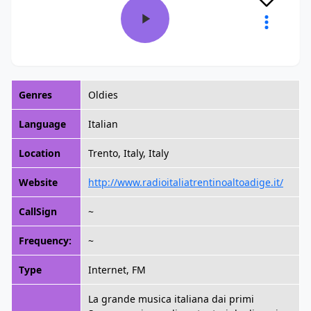
Genres
Oldies
Language
Italian
Location
Trento, Italy, Italy
Website
http://www.radioitaliatrentinoaltoadige.it/
CallSign
~
Frequency:
~
Type
Internet, FM
La grande musica italiana dai primi