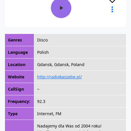
Genres
Disco
Language
Polish
Location
Gdansk, Gdansk, Poland
Website
http://radiokaszebe.pl/
CallSign
~
Frequency:
92.3
Type
Internet, FM
Nadajemy dla Was od 2004 roku!