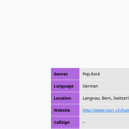
Genres
Pop,Rock
Language
German
Location
Langnau, Bern, Switzer
Website
http://www.neo1.ch/ho
CallSign
~