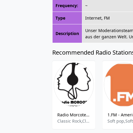
Frequency:
~
Type
Internet, FM
Unser Moderationsteam l
Description
aus der ganzen Welt. Un
Recommended Radio Station
Radio Morcote International
Classic Rock,Classic Oldies