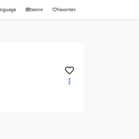
anguage
Genre
Favorites