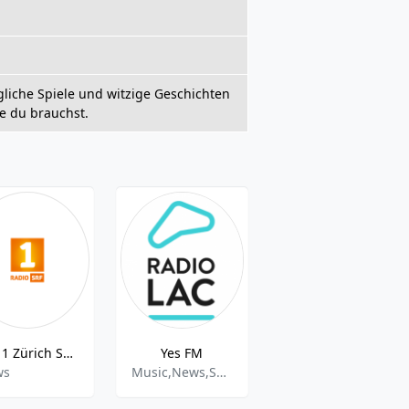
gliche Spiele und witzige Geschichten
e du brauchst.
SRF 1 Zürich Schaffhausen 94.6 FM Zürich
Yes FM
Vibration Latina
ws
Music,News,Sports
Latin