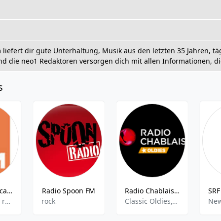
iefert dir gute Unterhaltung, Musik aus den letzten 35 Jahren, tä
d die neo1 Redaktoren versorgen dich mit allen Informationen, di
s
1.FM - America's Best Ballads Radio - Zug, Switzerland
Radio Spoon FM
Radio Chablais Oldies
Soft pop,Soft rock
rock
Classic Oldies,Oldies
Ne