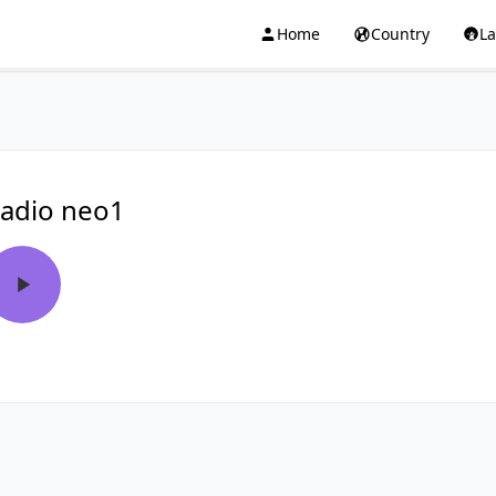
Home
Country
L
adio neo1