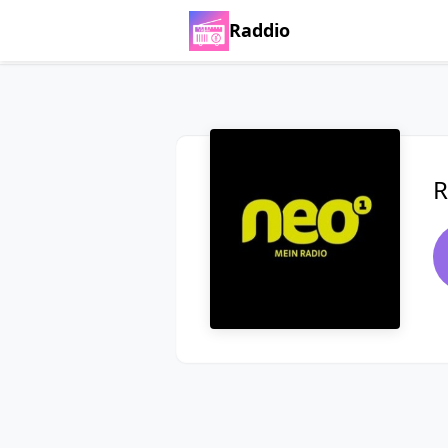
Raddio
R