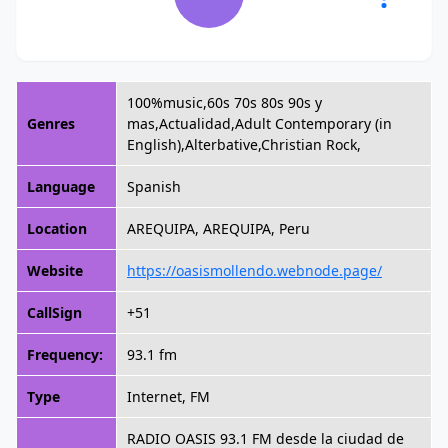
100%music,60s 70s 80s 90s y
Genres
mas,Actualidad,Adult Contemporary (in
English),Alterbative,Christian Rock,
Language
Spanish
Location
AREQUIPA, AREQUIPA, Peru
Website
https://oasismollendo.webnode.page/
CallSign
+51
Frequency:
93.1 fm
Type
Internet, FM
RADIO OASIS 93.1 FM desde la ciudad de