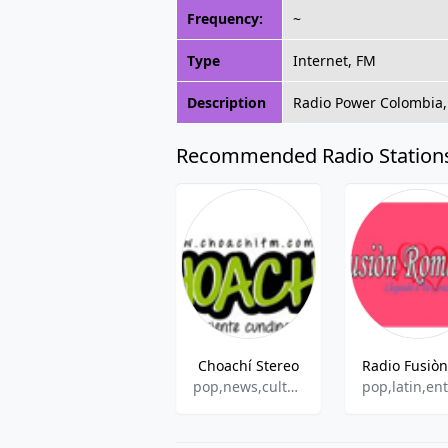
Frequency:
~
Type
Internet, FM
Description
Radio Power Colombia, r
Recommended Radio Station
Choachí Stereo
pop,news,culture,entertainment