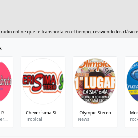
adio online que te transporta en el tiempo, reviviendo los clásicos
s
Radio Fusiòn Romàntica
Cheverísima Stereo uživo - 93.0 MHz FM, Magangué, Kolumbija
Olympic Stereo
pop,latin,entertainment
Tropical
News