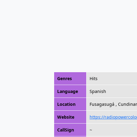
Genres
Hits
Language
Spanish
Location
Fusagasugá , Cundina
Website
https://radiopowercol
CallSign
~