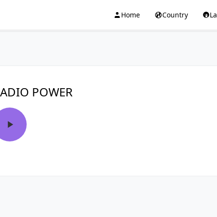
Home
Country
L
ADIO POWER