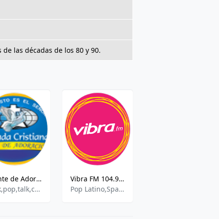
 de las décadas de los 80 y 90.
Monte de Adoracion Radio
Vibra FM 104.9 FM - Bogota
RCN - Colombianísima
rock,pop,talk,christian
Pop Latino,Spanish Talk,Variety
folk,spanish,hits