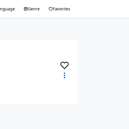
anguage
Genre
Favorites