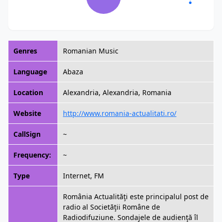
Genres
Romanian Music
Language
Abaza
Location
Alexandria, Alexandria, Romania
Website
http://www.romania-actualitati.ro/
CallSign
~
Frequency:
~
Type
Internet, FM
România Actualităţi este principalul post de
radio al Societăţii Române de
Radiodifuziune. Sondajele de audienţă îl