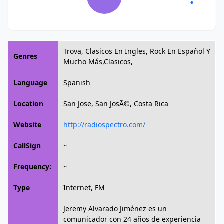
Trova, Clasicos En Ingles, Rock En Español Y
Genres
Mucho Más,Clasicos,
Language
Spanish
Location
San Jose, San JosÃ©, Costa Rica
Website
http://radiospectro.com/
CallSign
~
Frequency:
~
Type
Internet, FM
Jeremy Alvarado Jiménez es un
comunicador con 24 años de experiencia