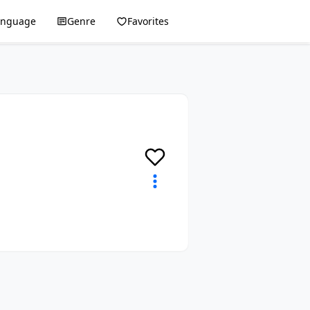
anguage
Genre
Favorites