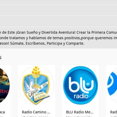
de Este ¡Gran Sueño y Divertida Aventura! Crear la Primera Comuni
donde tratamos y hablamos de temas positivos,porque queremos im
eson! Súmate, Escríbenos, Participa y Comparte.
s
aca
Radio Camino de Santidad
BLU Radio Medellín HJD78 97.9 FM Medellin