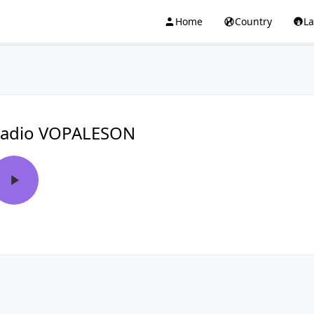
Home
Country
L
adio VOPALESON