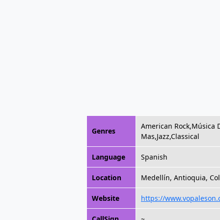
American Rock,Música D
Genres
Mas,Jazz,Classical
Language
Spanish
Location
Medellín, Antioquia, Co
Website
https://www.vopaleson
CallSign
~