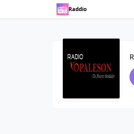
Raddio
R