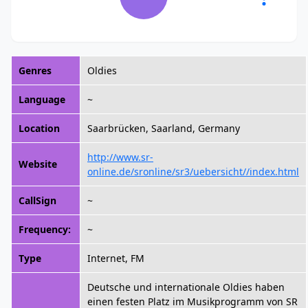
Genres
Oldies
Language
~
Location
Saarbrücken, Saarland, Germany
http://www.sr-
Website
online.de/sronline/sr3/uebersicht//index.html
CallSign
~
Frequency:
~
Type
Internet, FM
Deutsche und internationale Oldies haben
einen festen Platz im Musikprogramm von SR