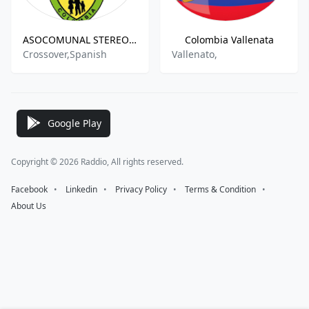
ASOCOMUNAL STEREO 89.4 F.M.
Colombia Vallenata
Crossover,Spanish
Vallenato,
Google Play
Copyright © 2026 Raddio, All rights reserved.
Facebook
⠀•⠀
Linkedin
⠀•⠀
Privacy Policy
⠀•⠀
Terms & Condition
⠀•⠀
About Us