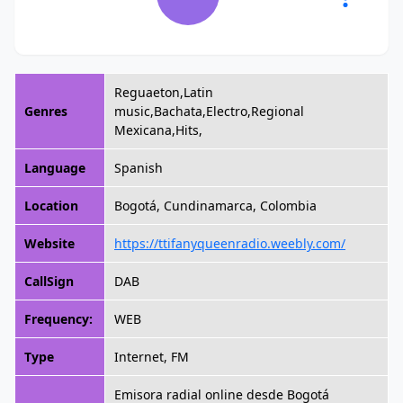
Reguaeton,Latin
Genres
music,Bachata,Electro,Regional
Mexicana,Hits,
Language
Spanish
Location
Bogotá, Cundinamarca, Colombia
Website
https://ttifanyqueenradio.weebly.com/
CallSign
DAB
Frequency:
WEB
Type
Internet, FM
Emisora radial online desde Bogotá