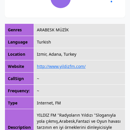
Genres
ARABESK MÜZİK
Language
Turkish
Location
Izmir, Adana, Turkey
Website
http://www.yildizfm.com/
CallSign
~
Frequency:
~
Type
Internet, FM
YILDIZ FM "Radyoların Yıldızı "Sloganıyla
yola çıkmış,Arabesk,Fantazi ve Oyun havası
Description
tarzının en iyi örneklerini dinleyicisiyle