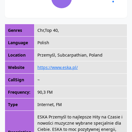
Genres
Chr,Top 40,
Language
Polish
Location
Przemyśl, Subcarpathian, Poland
Website
https://www.eska.pl/
CallSign
~
Frequency:
90,3 FM
Type
Internet, FM
ESKA Przemyśl to najlepsze Hity na Czasie i
nowości muzyczne wybrane specjalnie dla
Ciebie. ESKA to moc pozytywnej energii,