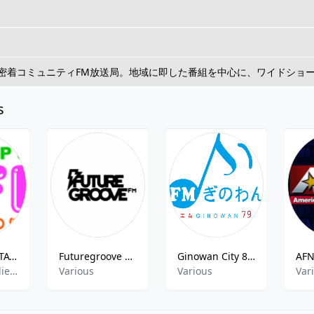
密着コミュニティFM放送局。地域に即した番組を中心に、ワイドショ
s
SOUND UP STATION NFRS
Futuregroove FM
Ginowan City 81.8 FM
Japanese Indies,Entertainment,Japanese Talk,Japanese,Japan Music,
Various
Various
Var