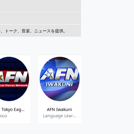
ー、トーク、音楽、ニュースを提供。
AFN Tokyo Eagle 810
AFN Iwakuni
NHK Radio 2 Fukuoka -AM 1017-Fukuoka
ious
Language Learning,News
Various