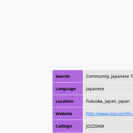
Genres
Community, Japanese Ta
Language
Japanese
Location
Fukuoka, Japan, Japan
Website
http://www.starcornfm
CallSign
JOZZ0AM