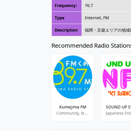
Frequency:
76.7
Type
Internet, FM
Description
福岡・京築エリアの地域
Recommended Radio Station
Kumejima FM
Community, News