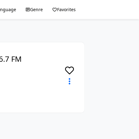
anguage
Genre
Favorites
.7 FM