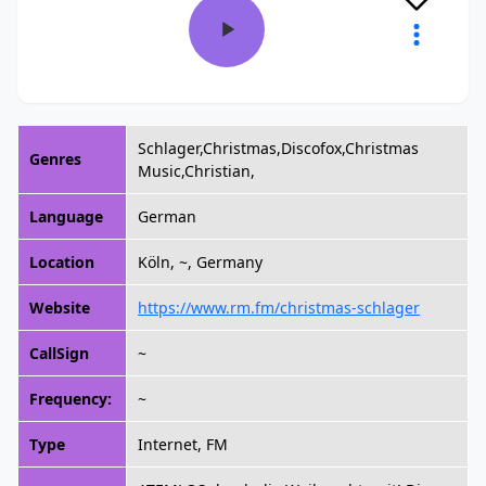
Schlager,Christmas,Discofox,Christmas
Genres
Music,Christian,
Language
German
Location
Köln, ~, Germany
Website
https://www.rm.fm/christmas-schlager
CallSign
~
Frequency:
~
Type
Internet, FM