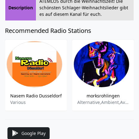
ATEMLOS durch die Weihnachtszeit! Die
Description
schönsten Schlager-Weihnachtslieder gibt
es auf diesem Kanal für euch.
Recommended Radio Stations
Nasem Radio Dusseldorf
morksrohlingen
Various
Alternative,Ambient,Avantgarde,Easy Listening,Folk,Gothic,Indie,Minimal,New Wave,World Music
Google Play