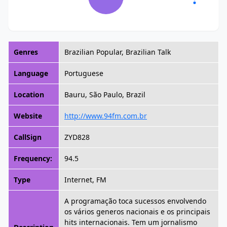
Genres
Brazilian Popular, Brazilian Talk
Language
Portuguese
Location
Bauru, São Paulo, Brazil
Website
http://www.94fm.com.br
CallSign
ZYD828
Frequency:
94.5
Type
Internet, FM
A programação toca sucessos envolvendo
os vários generos nacionais e os principais
hits internacionais. Tem um jornalismo