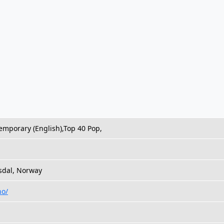
emporary (English),Top 40 Pop,
sdal, Norway
no/