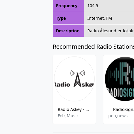
Frequency:
104.5
Type
Internet, FM
Description
Radio Ålesund er lokal
Recommended Radio Station
Radio Askøy - 106.4 FM
RadioSign
Folk,Music
pop,news