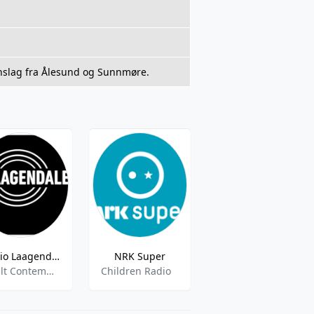
nnslag fra Ålesund og Sunnmøre.
Radio Laagendalen
NRK Super
pTro
Adult Contemporary,Electic,Rock
Children Radio
Christian,Gospel,Religious,Preaching