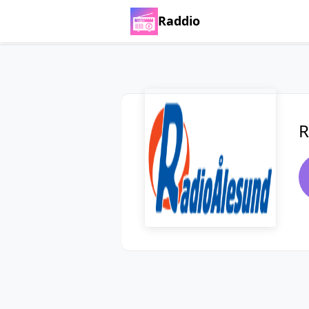
Raddio
R