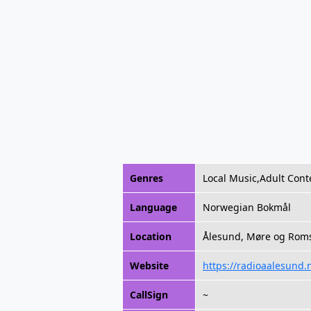
Genres
Local Music,Adult Cont
Language
Norwegian Bokmål
Location
Ålesund, Møre og Rom
Website
https://radioaalesund.
CallSign
~