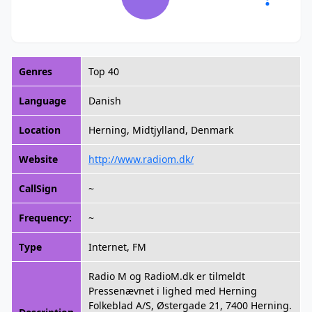
Genres
Top 40
Language
Danish
Location
Herning, Midtjylland, Denmark
Website
http://www.radiom.dk/
CallSign
~
Frequency:
~
Type
Internet, FM
Radio M og RadioM.dk er tilmeldt
Pressenævnet i lighed med Herning
Folkeblad A/S, Østergade 21, 7400 Herning.