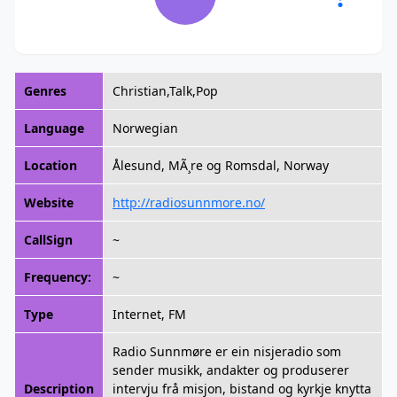
Genres
Christian,Talk,Pop
Language
Norwegian
Location
Ålesund, MÃ¸re og Romsdal, Norway
Website
http://radiosunnmore.no/
CallSign
~
Frequency:
~
Type
Internet, FM
Radio Sunnmøre er ein nisjeradio som
sender musikk, andakter og produserer
Description
intervju frå misjon, bistand og kyrkje knytta