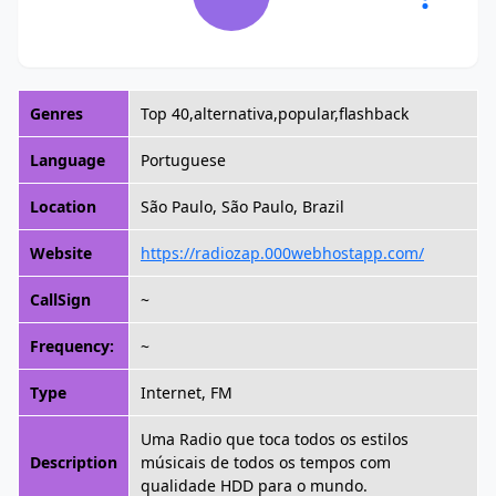
Genres
Top 40,alternativa,popular,flashback
Language
Portuguese
Location
São Paulo, São Paulo, Brazil
Website
https://radiozap.000webhostapp.com/
CallSign
~
Frequency:
~
Type
Internet, FM
Uma Radio que toca todos os estilos
Description
músicais de todos os tempos com
qualidade HDD para o mundo.