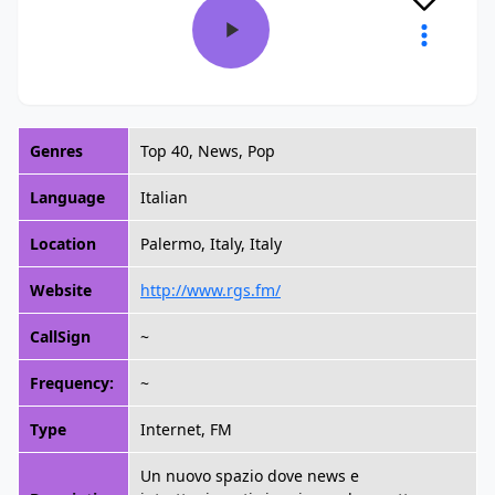
Genres
Top 40, News, Pop
Language
Italian
Location
Palermo, Italy, Italy
Website
http://www.rgs.fm/
CallSign
~
Frequency:
~
Type
Internet, FM
Un nuovo spazio dove news e