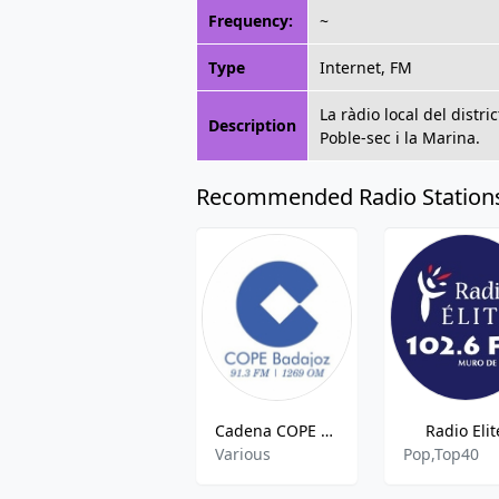
Frequency:
~
Type
Internet, FM
La ràdio local del distr
Description
Poble-sec i la Marina.
Recommended Radio Station
Cadena COPE Badajoz
Radio Elit
Various
Pop,Top40