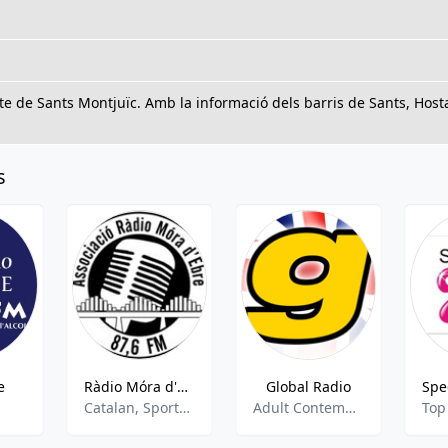
icte de Sants Montjuïc. Amb la informació dels barris de Sants, Host
s
e
Ràdio Móra d'Ebre (Cadena SER)
Global Radio
Catalan, Sports Talk, Sports News, Local News
Adult Contemporary, Soul, R&B