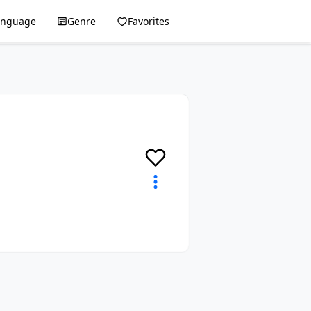
anguage
Genre
Favorites