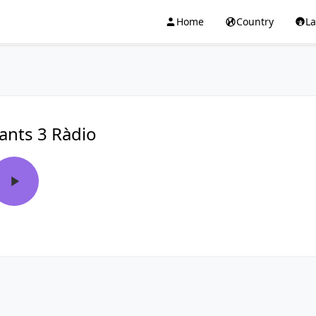
Home
Country
L
ants 3 Ràdio