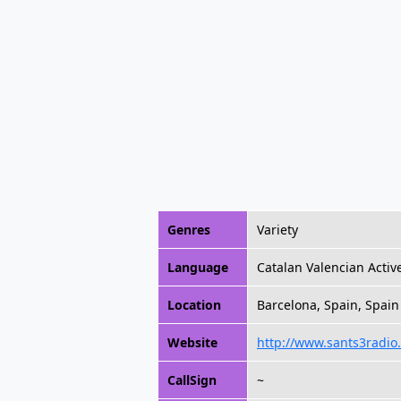
Genres
Variety
Language
Catalan Valencian Activ
Location
Barcelona, Spain, Spain
Website
http://www.sants3radio.
CallSign
~