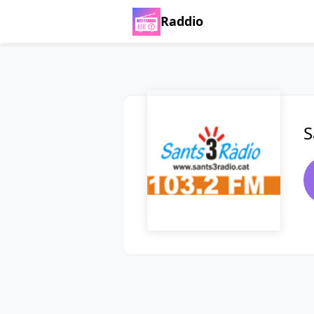
Raddio
S