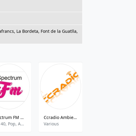
afrancs, La Bordeta, Font de la Guatlla,
Spectrum FM Costa Blanca
Ccradio Ambient
Decision Radio
Top 40, Pop, Adult Contemporary
Various
Various