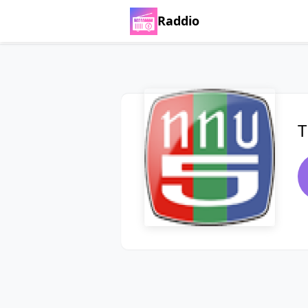
Raddio
T