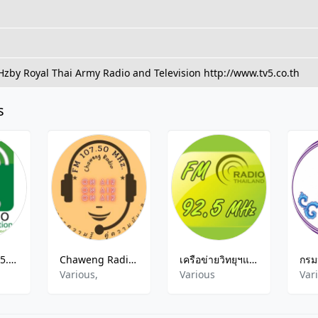
by Royal Thai Army Radio and Television http://www.tv5.co.th
s
MJU Radio- 95.5 FM
Chaweng Radio Koh Samui
เครือข่ายวิทยุฯแห่งชาติ
Various,
Various
Var