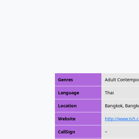
Genres
Adult Contempo
Language
Thai
Location
Bangkok, Bangko
Website
http://www.tv5.c
CallSign
~