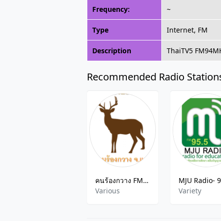
Frequency:
~
Type
Internet, FM
Description
ThaiTV5 FM94MHz
Recommended Radio Station
คนร้องกวาง FM95.25MHZ แพร่
Various
Variety