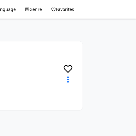
anguage
Genre
Favorites