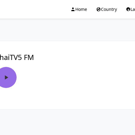
Home
Country
L
haiTV5 FM