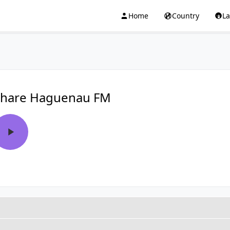
Home
Country
L
hare Haguenau FM