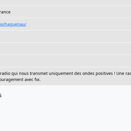
rance
dio/haguenau/
radio qui nous transmet uniquement des ondes positives ! Une ra
couragement avec foi.
s