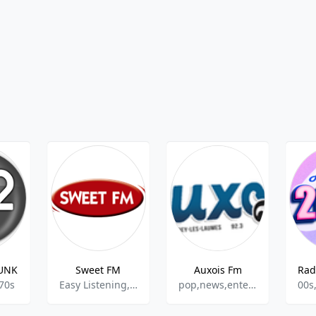
UNK
Sweet FM
Auxois Fm
 70s
Easy Listening, French Talk
pop,news,entertainment
00s