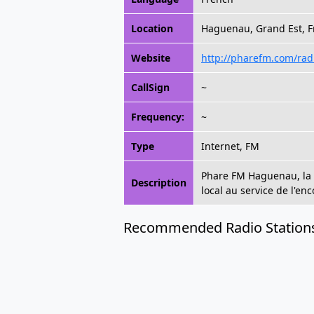
Location
Haguenau, Grand Est, F
Website
http://pharefm.com/ra
CallSign
~
Frequency:
~
Type
Internet, FM
Phare FM Haguenau, la 
Description
local au service de l'en
Recommended Radio Station