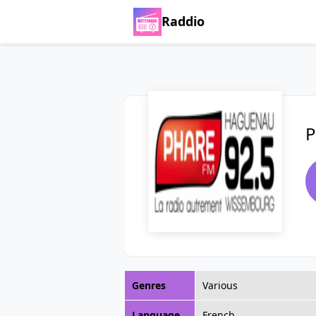
Raddio
P
Genres
Various
Language
French