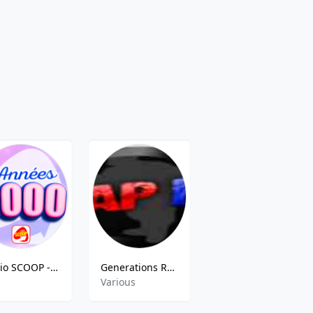
Radio SCOOP - Années 2000
Generations Rap FR
Volting Urban
,
Various
R&B, Rap,Hits, Urban