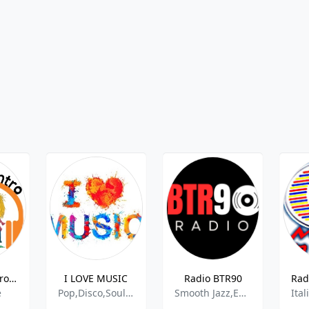
Radio Incontro Terni
I LOVE MUSIC
Radio BTR90
e
Pop,Disco,Soul,Funk
Smooth Jazz,Easy Listening,