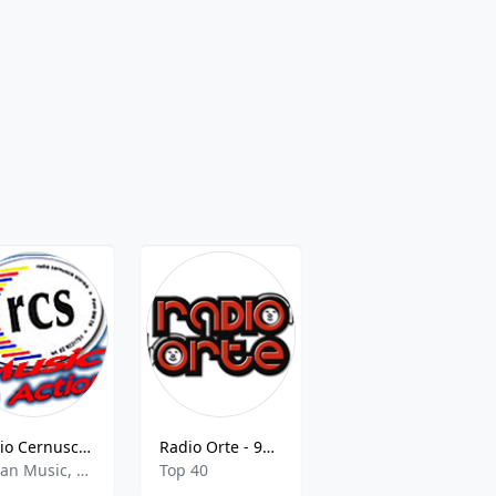
Radio Cernusco Stereo
Radio Orte - 98.9 FM
RadioCassinoStereo Radio Cassino Stereo 95.4 FM Lazio
Italian Music, Adult Contemporary
Top 40
Italian Music