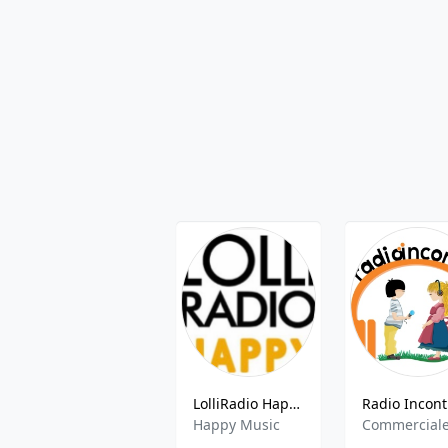
LolliRadio Happy Station
Happy Music
Commercial