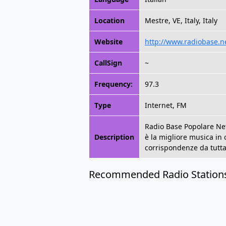
Location
Mestre, VE, Italy, Italy
Website
http://www.radiobase.n
CallSign
~
Frequency:
97.3
Type
Internet, FM
Radio Base Popolare Netw
Description
è la migliore musica in 
corrispondenze da tutta I
Recommended Radio Station