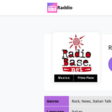
Raddio
R
Genres
Rock, News, Italian Talk
Language
Italian