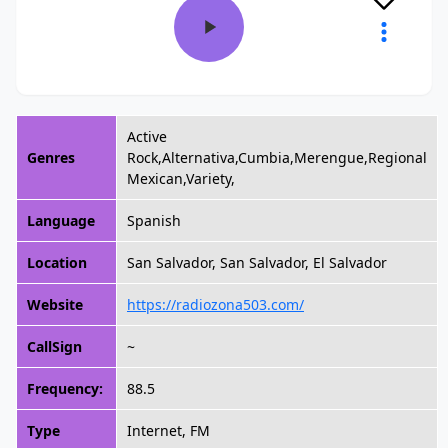
Active
Genres
Rock,Alternativa,Cumbia,Merengue,Regional
Mexican,Variety,
Language
Spanish
Location
San Salvador, San Salvador, El Salvador
Website
https://radiozona503.com/
CallSign
~
Frequency:
88.5
Type
Internet, FM